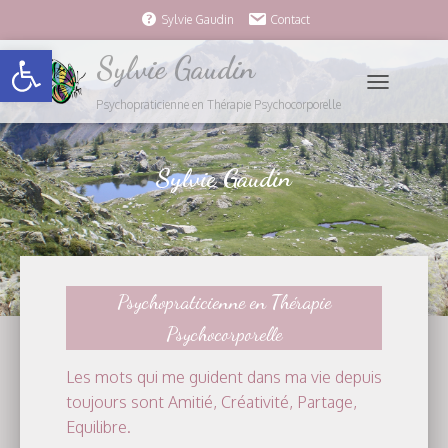
Sylvie Gaudin
Contact
Ouvrir la barre d’outils
Sylvie Gaudin
O
Psychopraticienne en Thérapie Psychocorporelle
U
V
R
Sylvie Gaudin
I
R
/
F
E
R
Psychopraticienne en Thérapie
M
Psychocorporelle
E
R
Les mots qui me guident dans ma vie depuis
L
toujours sont Amitié, Créativité, Partage,
A
Equilibre.
N