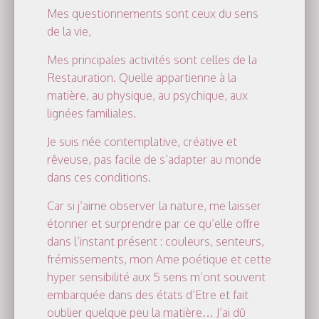
A
Mes questionnements sont ceux du sens
V
de la vie,
I
G
Mes principales activités sont celles de la
A
Restauration. Quelle appartienne à la
T
matière, au physique, au psychique, aux
I
O
lignées familiales.
N
Je suis née contemplative, créative et
rêveuse, pas facile de s’adapter au monde
dans ces conditions.
Car si j’aime observer la nature, me laisser
étonner et surprendre par ce qu’elle offre
dans l’instant présent : couleurs, senteurs,
frémissements, mon Ame poétique et cette
hyper sensibilité aux 5 sens m’ont souvent
embarquée dans des états d’Etre et fait
oublier quelque peu la matière… J’ai dû