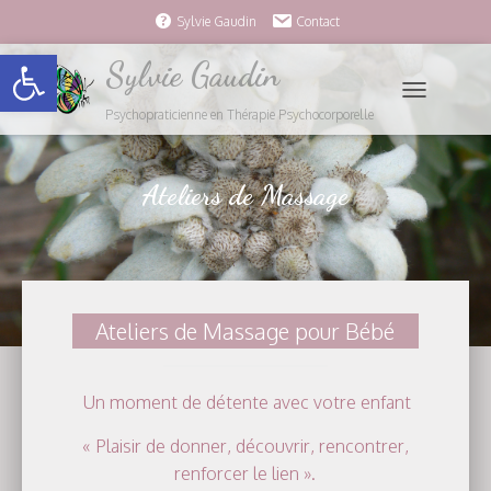
Sylvie Gaudin
Contact
Ouvrir la barre d’outils
Sylvie Gaudin
O
Psychopraticienne en Thérapie Psychocorporelle
U
V
R
Ateliers de Massage
I
R
/
F
E
R
Ateliers de Massage pour Bébé
M
E
R
Un moment de détente avec votre enfant
L
« Plaisir de donner, découvrir, rencontrer,
A
N
renforcer le lien ».